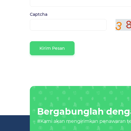
Captcha
Kirim Pesan
Bergabunglah denga
#Kami akan mengirimkan penawaran ter