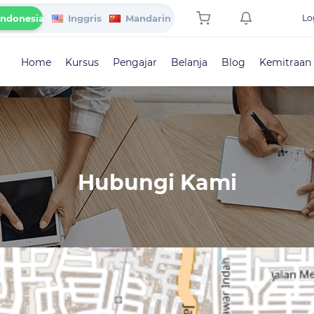
Indonesia
Inggris
Mandarin
Lo
Home
Kursus
Pengajar
Belanja
Blog
Kemitraan
Hubungi Kami