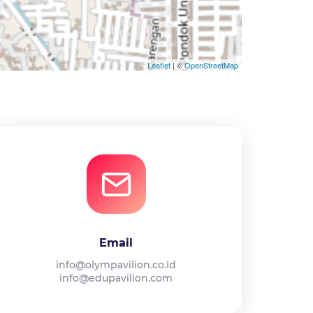
Leaflet
| ©
OpenStreetMap
Email
info@olympavilion.co.id
info@edupavilion.com