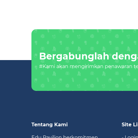
Bergabunglah denga
#Kami akan mengirimkan penawaran ter
Tentang Kami
Site L
Edu Pavilion berkomitmen
- Logi