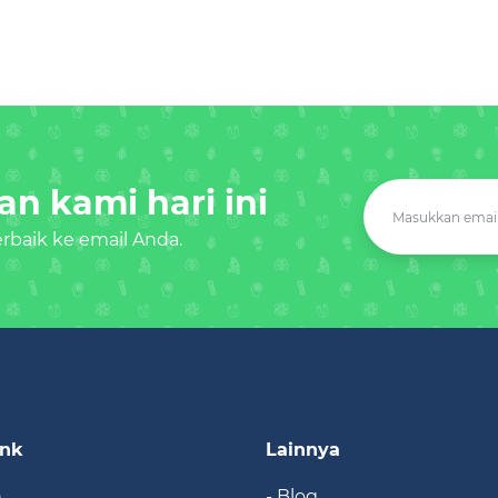
n kami hari ini
baik ke email Anda.
ink
Lainnya
n
- Blog