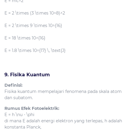
E = mc^2
E = 2 \times (3 \times 10^8)^2
E = 2 \times 9 \times 10^{16}
E = 18 \times 10^{16}
E = 1.8 \times 10^{17} \, \text{J}
9. Fisika Kuantum
Definisi:
Fisika kuantum mempelajari fenomena pada skala atom
dan subatom.
Rumus Efek Fotoelektrik:
E = h \nu - \phi
di mana
E
adalah energi elektron yang terlepas,
h
adalah
konstanta Planck,