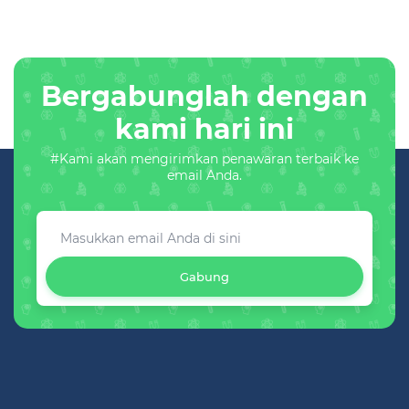
Bergabunglah dengan
kami hari ini
#Kami akan mengirimkan penawaran terbaik ke
email Anda.
Gabung