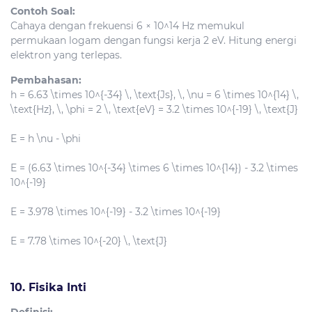
Contoh Soal:
Cahaya dengan frekuensi 6 × 10^14 Hz memukul
permukaan logam dengan fungsi kerja 2 eV. Hitung energi
elektron yang terlepas.
Pembahasan:
h = 6.63 \times 10^{-34} \, \text{Js}, \, \nu = 6 \times 10^{14} \,
\text{Hz}, \, \phi = 2 \, \text{eV} = 3.2 \times 10^{-19} \, \text{J}
E = h \nu - \phi
E = (6.63 \times 10^{-34} \times 6 \times 10^{14}) - 3.2 \times
10^{-19}
E = 3.978 \times 10^{-19} - 3.2 \times 10^{-19}
E = 7.78 \times 10^{-20} \, \text{J}
10. Fisika Inti
Definisi: