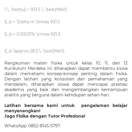
1 \, \text{u} = 931.5 \, \text{MeV}
E_b = \Delta m \times 931.5
E_b = 0.030376 \times 931.5
E_b \approx 28.3 \, \text{MeV}
Rangkuman materi fisika untuk kelas 10, 11, dan 12
Kurikulum Merdeka ini diharapkan dapat membantu siswa
dalam memahami konsep-konsep penting dalam fisika.
Dengan latihan yang konsisten dan pemahaman yang
mendalam, diharapkan siswa dapat mencapai prestasi
akademis yang baik dan mengembangkan kemampuan
analitis yang berguna dalam kehidupan sehari-hari.
Latihan bersama kami untuk pengalaman belajar
menyenangkan!
Jago Fisika dengan Tutor Profesional
WhatsApp:
0852-8145-5797