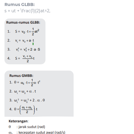
Rumus GLBB:
s = ut + \frac{1}{2}at^2
,