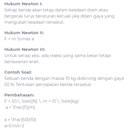
Hukum Newton I:
Setiap benda akan tetap dalam keadaan diam atau
bergerak lurus beraturan kecuali jika diberi gaya yang
mengubah keadaan tersebut.
Hukum Newton II:
F = m \times a
Hukum Newton III:
Untuk setiap aksi, ada reaksi yang sama besar tetapi
berlawanan arah.
Contoh Soal:
Sebuah benda dengan massa 10 kg didorong dengan gaya
50 N. Tentukan percepatan benda tersebut.
Pembahasan:
F = 50 \, \text{N}, \, m = 10 \, \text{kg}
a = \frac{F}{m}
a = \frac{50}{10}
a
=
5
m/s^
2