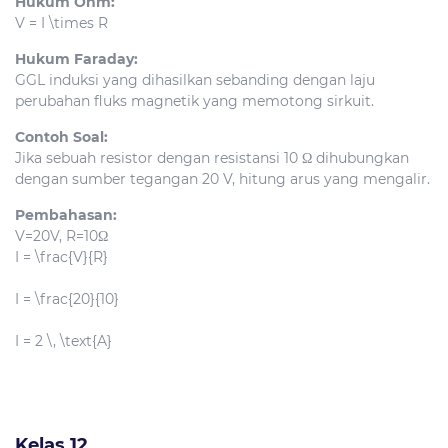
Hukum Ohm:
V = I \times R
Hukum Faraday:
GGL induksi yang dihasilkan sebanding dengan laju
perubahan fluks magnetik yang memotong sirkuit.
Contoh Soal:
Jika sebuah resistor dengan resistansi 10 Ω dihubungkan
dengan sumber tegangan 20 V, hitung arus yang mengalir.
Pembahasan:
V
=
20
V
,
R
=
10
Ω
I = \frac{V}{R}
I = \frac{20}{10}
I = 2 \, \text{A}
Kelas 12