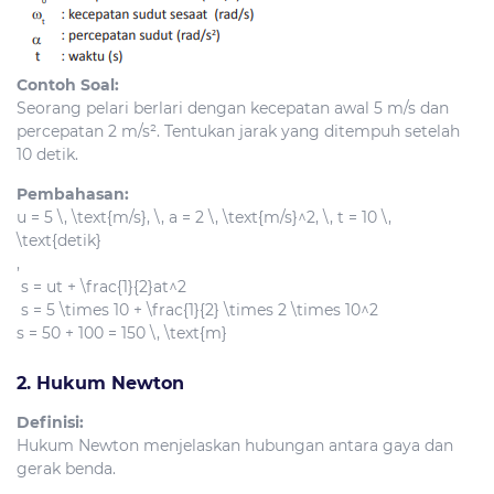
Contoh Soal:
Seorang pelari berlari dengan kecepatan awal 5 m/s dan
percepatan 2 m/s². Tentukan jarak yang ditempuh setelah
10 detik.
Pembahasan:
u = 5 \, \text{m/s}, \, a = 2 \, \text{m/s}^2, \, t = 10 \,
\text{detik}
,
s = ut + \frac{1}{2}at^2
s = 5 \times 10 + \frac{1}{2} \times 2 \times 10^2
s = 50 + 100 = 150 \, \text{m}
2. Hukum Newton
Definisi:
Hukum Newton menjelaskan hubungan antara gaya dan
gerak benda.