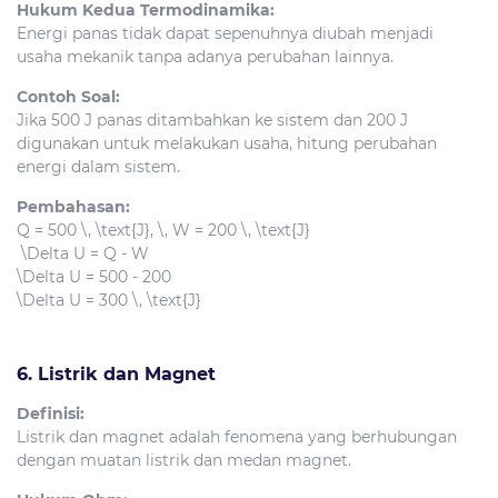
Hukum Kedua Termodinamika:
Energi panas tidak dapat sepenuhnya diubah menjadi
usaha mekanik tanpa adanya perubahan lainnya.
Contoh Soal:
Jika 500 J panas ditambahkan ke sistem dan 200 J
digunakan untuk melakukan usaha, hitung perubahan
energi dalam sistem.
Pembahasan:
Q = 500 \, \text{J}, \, W = 200 \, \text{J}
\Delta U = Q - W
\Delta U = 500 - 200
\Delta U = 300 \, \text{J}
6. Listrik dan Magnet
Definisi:
Listrik dan magnet adalah fenomena yang berhubungan
dengan muatan listrik dan medan magnet.