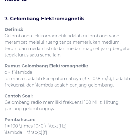
7. Gelombang Elektromagnetik
Definisi:
Gelombang elektromagnetik adalah gelombang yang
merambat melalui ruang tanpa memerlukan medium,
terdiri dari medan listrik dan medan magnet yang bergetar
tegak lurus satu sama lain.
Rumus Gelombang Elektromagnetik:
c = f \lambda
di mana
c
adalah kecepatan cahaya (3 × 10^8 m/s),
f
adalah
frekuensi, dan
\lambda
adalah panjang gelombang.
Contoh Soal:
Gelombang radio memiliki frekuensi 100 MHz. Hitung
panjang gelombangnya.
Pembahasan:
f = 100 \times 10^6 \, \text{Hz}
\lambda = \frac{c}{f}