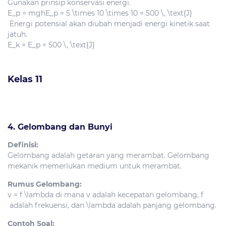
Gunakan prinsip konservasi energi.
E_p = mgh
E_p = 5 \times 10 \times 10 = 500 \, \text{J}
Energi potensial akan diubah menjadi energi kinetik saat
jatuh.
E_k = E_p = 500 \, \text{J}
Kelas 11
4. Gelombang dan Bunyi
Definisi:
Gelombang adalah getaran yang merambat. Gelombang
mekanik memerlukan medium untuk merambat.
Rumus Gelombang:
v = f \lambda
di mana
v
adalah kecepatan gelombang,
f
adalah frekuensi, dan
\lambda
adalah panjang gelombang.
Contoh Soal: