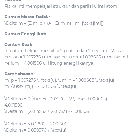
Fisika inti mempelajari struktur dan perilaku inti atom.
Rumus Massa Defek:
\Delta m = (Z m_p + (A - Z) m_n) - m_{\text{inti}}
Rumus Energi Ikat:
Contoh Soal:
Inti atom helium memiliki 2 proton dan 2 neutron. Massa
proton = 1.007276 u, massa neutron = 1.008665 u, massa inti
helium = 4.001506 u. Hitung energi ikatnya.
Pembahasan:
m_p = 1.007276 \, \text{u}, \, m_n = 1.008665 \, \text{u}
m_{\text{inti}} = 4.001506 \, \text{u}
\Delta m = (2 \times 1.007276 + 2 \times 1.008665) -
4.001506
\Delta m = (2.014552 + 2.01733) - 4.001506
\Delta m = 4.031882 - 4.001506
\Delta m = 0.030376 \, \text{u}