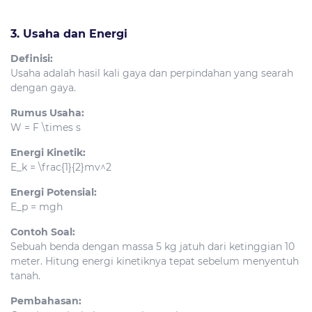
3. Usaha dan Energi
Definisi:
Usaha adalah hasil kali gaya dan perpindahan yang searah
dengan gaya.
Rumus Usaha:
W = F \times s
Energi Kinetik:
E_k = \frac{1}{2}mv^2
Energi Potensial:
E_p = mgh
Contoh Soal:
Sebuah benda dengan massa 5 kg jatuh dari ketinggian 10
meter. Hitung energi kinetiknya tepat sebelum menyentuh
tanah.
Pembahasan: