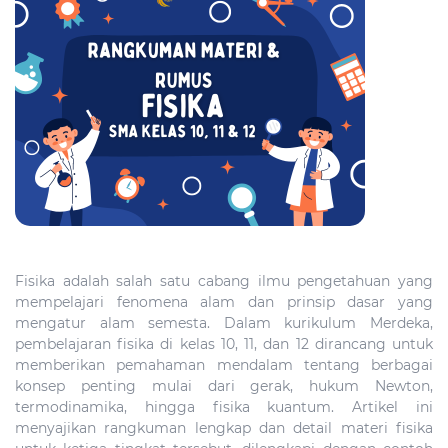
Fisika adalah salah satu cabang ilmu pengetahuan yang
mempelajari fenomena alam dan prinsip dasar yang
mengatur alam semesta. Dalam kurikulum Merdeka,
pembelajaran fisika di kelas 10, 11, dan 12 dirancang untuk
memberikan pemahaman mendalam tentang berbagai
konsep penting mulai dari gerak, hukum Newton,
termodinamika, hingga fisika kuantum. Artikel ini
menyajikan rangkuman lengkap dan detail materi fisika