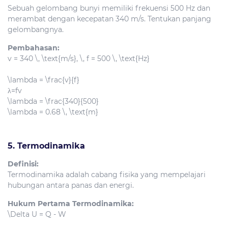
Sebuah gelombang bunyi memiliki frekuensi 500 Hz dan
merambat dengan kecepatan 340 m/s. Tentukan panjang
gelombangnya.
Pembahasan:
v = 340 \, \text{m/s}, \, f = 500 \, \text{Hz}
\lambda = \frac{v}{f}
λ
=
f
v
\lambda = \frac{340}{500}
\lambda = 0.68 \, \text{m}
5. Termodinamika
Definisi:
Termodinamika adalah cabang fisika yang mempelajari
hubungan antara panas dan energi.
Hukum Pertama Termodinamika:
\Delta U = Q - W