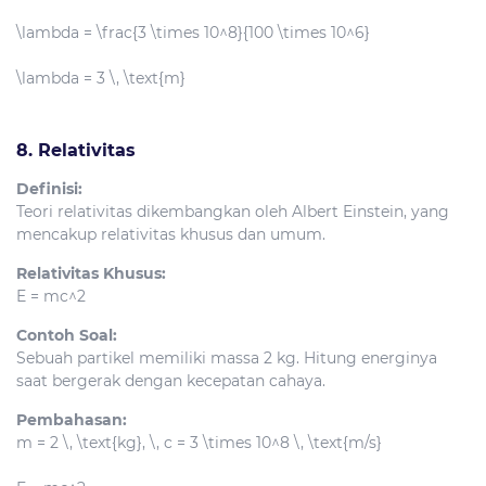
\lambda = \frac{3 \times 10^8}{100 \times 10^6}
\lambda = 3 \, \text{m}
8. Relativitas
Definisi:
Teori relativitas dikembangkan oleh Albert Einstein, yang
mencakup relativitas khusus dan umum.
Relativitas Khusus:
E = mc^2
Contoh Soal:
Sebuah partikel memiliki massa 2 kg. Hitung energinya
saat bergerak dengan kecepatan cahaya.
Pembahasan:
m = 2 \, \text{kg}, \, c = 3 \times 10^8 \, \text{m/s}