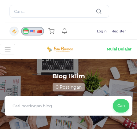
Login
Register
Mulai Belajar
Blog Iklim
0 Postingan
Cari