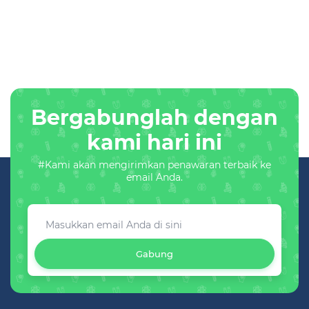
Bergabunglah dengan
kami hari ini
#Kami akan mengirimkan penawaran terbaik ke
email Anda.
Gabung