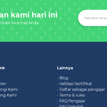
n kami hari ini
baik ke email Anda.
ink
Lainnya
n
- Blog
ster
- Validasi Sertifikat
ungi Kami
- Daftar sebagai pengajar
ang Kami
- Terms & rules
- FAQ Pengajar
- FAQ Sekolah