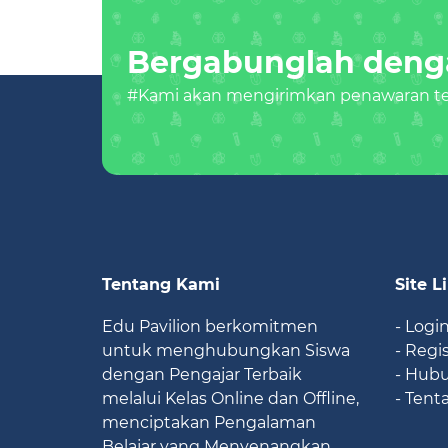
Bergabunglah denga
#Kami akan mengirimkan penawaran ter
Tentang Kami
Site L
Edu Pavilion berkomitmen
- Logi
untuk menghubungkan Siswa
- Regi
dengan Pengajar Terbaik
- Hub
melalui Kelas Online dan Offline,
- Tent
menciptakan Pengalaman
Belajar yang Menyenangkan