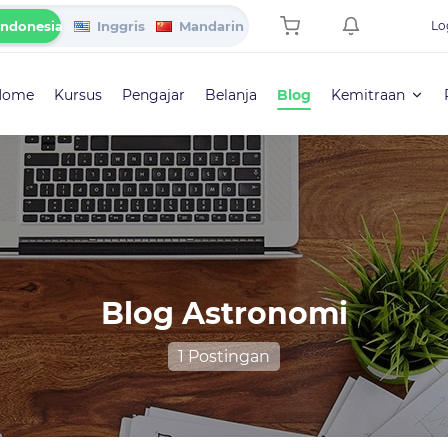
Indonesia
Inggris
Mandarin
Lo
Home
Kursus
Pengajar
Belanja
Blog
Kemitraan
Blog Astronomi
1 Postingan