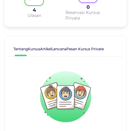
0
4
Reservasi Kursus
Ulasan
Private
Tentang
Kursus
Artikel
Lencana
Pesan Kursus Private