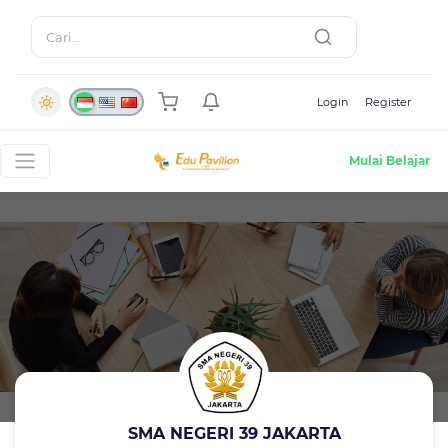
Login
Register
Mulai Belajar
SMA NEGERI 39 JAKARTA